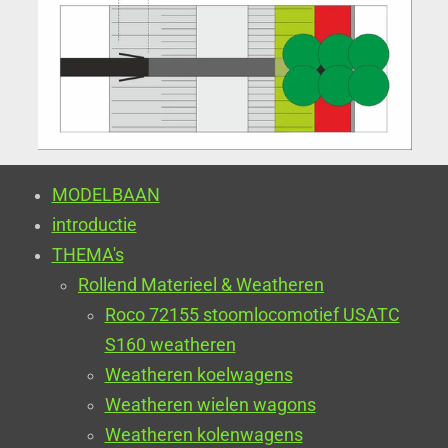
MODELBAAN
introductie
THEMA's
Rollend Materieel & Weatheren
Roco 72155 stoomlocomotief USATC
S160 weatheren
Weatheren koelwagens
Weatheren wielen wagons
Weatheren kolenwagens