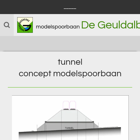
_____
Ga
direct
De Geuldal
naar
modelspoorbaan
de
hoofdinhoud
tunnel
concept
modelspoorbaan