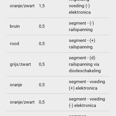
oranje/zwart
1,5
voeding (-)
elektronica
segment - (-)
bruin
0,5
railspanning
segment - (+)
rood
0,5
railspanning
segment - (d)
grijs/zwart
0,5
railspanning via
diodeschakeling
segment - voeding
oranje
0,5
(+) elektronica
segment - voeding
oranje/zwart
0,5
(-) elektronica