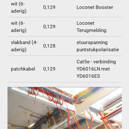
wit (6-
0,129
Loconet Booster
aderig)
wit (6-
Loconet
0,129
aderig)
Terugmelding
vlakband (4-
stuurspanning
0,128
aderig)
puntstukpolarisatie
Cat5e - verbinding
patchkabel
0,129
YD6016LN met
YD6016ES