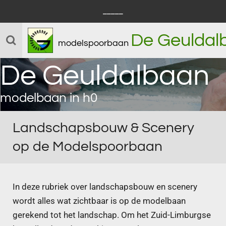
_____
Ga
direct
De Geuldal
naar
modelspoorbaan
de
De Geuldalbaan
hoofdinhoud
modelbaan in h0
Landschapsbouw & Scenery
op de Modelspoorbaan
In deze rubriek over landschapsbouw en scenery
wordt alles wat zichtbaar is op de modelbaan
gerekend tot het landschap. Om het Zuid-Limburgse