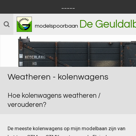
_____
Ga
direct
De Geuldal
naar
modelspoorbaan
de
hoofdinhoud
Weatheren - kolenwagens
Hoe kolenwagens weatheren /
verouderen?
De meeste kolenwagens op mijn modelbaan zijn van